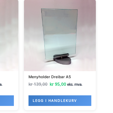
ende
Opprinnelig
Nåværende
pris
pris
var:
er:
0.
kr 139,00.
kr 95,00.
4
Menyholder Dreibar A5
kr
139,00
kr
95,00
a.
eks. mva.
LEGG I HANDLEKURV