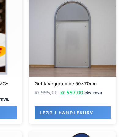
var:
er:
55,00.
kr 995,00.
kr 597,00.
 MC-
Gotik Veggramme 50x70cm
kr
995,00
kr
597,00
eks. mva.
 mva.
LEGG I HANDLEKURV
Nåværende
Opprinnelig
Nåværende