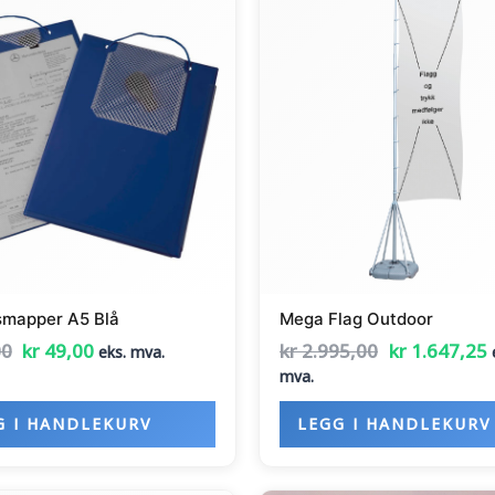
pris
pris
pris
p
var:
er:
var:
e
kr 59,00.
kr 49,00.
kr 2.995,00.
k
smapper A5 Blå
Mega Flag Outdoor
00
kr
49,00
kr
2.995,00
kr
1.647,25
eks. mva.
mva.
G I HANDLEKURV
LEGG I HANDLEKURV