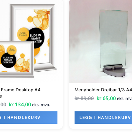
Opprinnelig
Nåværende
Opprinnelig
Nåvær
pris
pris
pris
pris
var:
er:
var:
er:
kr 295,00.
kr 134,00.
kr 89,00.
kr 65,0
n Frame Desktop A4
Menyholder Dreibar 1/3 A
e
kr
89,00
kr
65,00
eks. mv
,00
kr
134,00
eks. mva.
G I HANDLEKURV
LEGG I HANDLEKURV