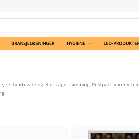
BRANSJELØSNINGER
HYGIENE
LED-PRODUKTE
restparti vare og eller Lager tømming. Restparti varer vil i man
ng.
Opprinnelig
Nåværende
Opprinnelig
Nåv
pris
pris
pris
pris