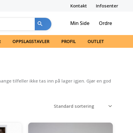
Kontakt
Infosenter
Min Side
Ordre
R
OPPSLAGSTAVLER
PROFIL
OUTLET
ge tilfeller ikke tas inn på lager igjen. Gjør en god
ærende
Opprinnelig
Nåværende
pris
pris