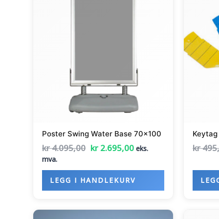
var:
er:
kr 4.095,00.
kr 2.695,00.
Poster Swing Water Base 70×100
Keytag
kr
4.095,00
kr
2.695,00
kr
495
eks.
mva.
LEGG I HANDLEKURV
LEG
Opprinnelig
Nåværende
Dette