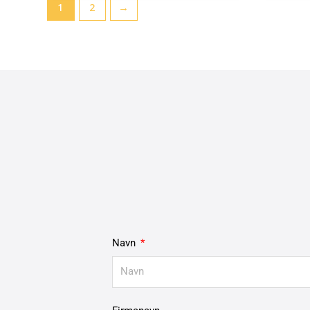
1
2
→
Navn