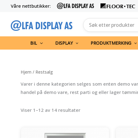
Hopp
Våre nettbutikker:
rett
til
innholdet
BIL
DISPLAY
PRODUKTMERKING
Hjem
/ Restsalg
Varer i denne kategorien selges som enten demo vare, 
handel på demo vare, rest parti og eller lager tømmi
Viser 1–12 av 14 resultater
Opprinnelig
Nåværende
pris
pris