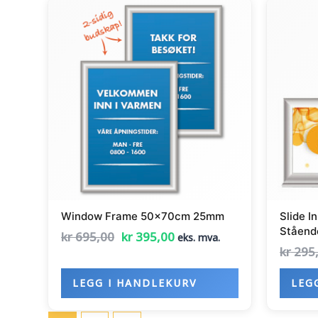
Opprinnelig
Nåværende
pris
pris
var:
er:
kr 695,00.
kr 395,00.
Window Frame 50x70cm 25mm
Slide I
Ståend
kr
695,00
kr
395,00
eks. mva.
kr
295
LEGG I HANDLEKURV
LEG