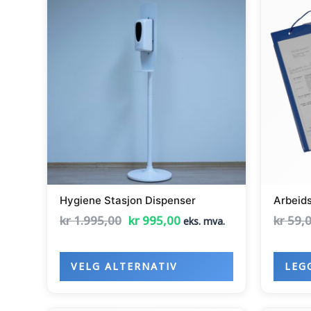
pris
pris
produktet
var:
er:
har
kr 1.995,00.
kr 995,00.
flere
varianter.
Alternativene
kan
velges
på
produktsiden
Hygiene Stasjon Dispenser
Arbeid
kr
1.995,00
kr
995,00
kr
59,
eks. mva.
VELG ALTERNATIV
LEG