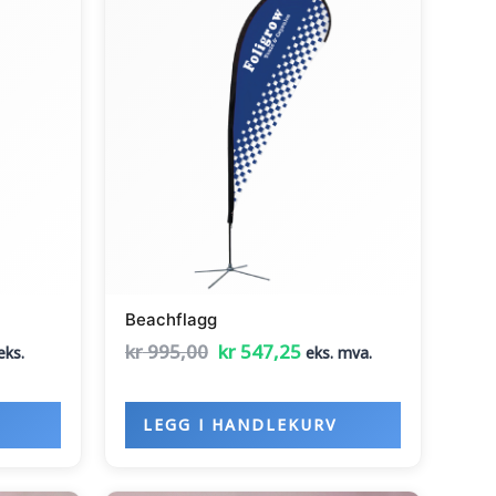
ris
pris
pris
r:
var:
er:
r 1.647,25.
kr 995,00.
kr 547,25.
Beachflagg
kr
995,00
kr
547,25
eks.
eks. mva.
LEGG I HANDLEKURV