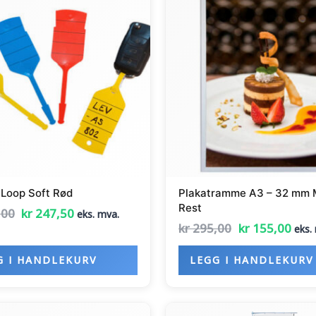
var:
er:
var:
er:
kr 495,00.
kr 247,50.
kr 295,00.
kr 1
 Loop Soft Rød
Plakatramme A3 – 32 mm
Rest
,00
kr
247,50
eks. mva.
kr
295,00
kr
155,00
eks.
G I HANDLEKURV
LEGG I HANDLEKURV
Opprinnelig
Nåværende
Opprinnelig